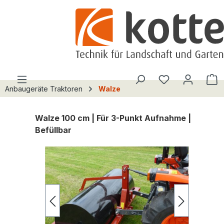
alt springen
Du hast 0 Pro
W
Anbaugeräte Traktoren
Walze
Walze 100 cm | Für 3-Punkt Aufnahme |
Befüllbar
Bildergalerie überspringen