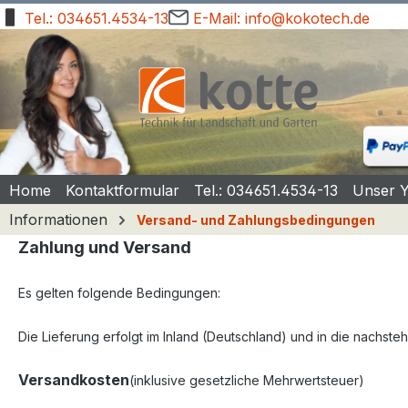
Tel.: 034651.4534-13
E-Mail: info@kokotech.de
springen
Zur Hauptnavigation springen
Home
Kontaktformular
Tel.: 034651.4534-13
Unser 
Informationen
Versand- und Zahlungsbedingungen
Zahlung und Versand
Es gelten folgende Bedingungen:
Die Lieferung erfolgt im Inland (Deutschland)
und in die nachste
Versandkosten
(inklusive gesetzliche Mehrwertsteuer)