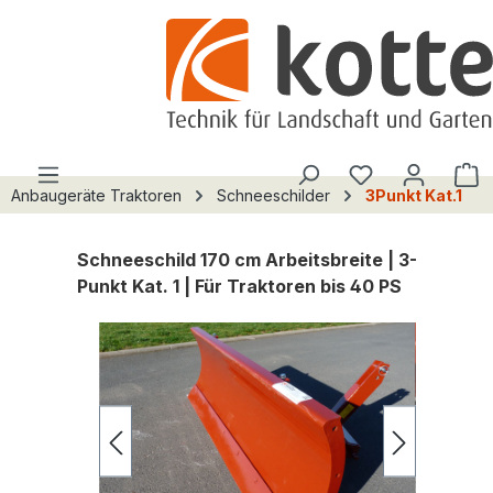
alt springen
Du hast 0 Pro
W
Anbaugeräte Traktoren
Schneeschilder
3Punkt Kat.1
Schneeschild 170 cm Arbeitsbreite | 3-
Punkt Kat. 1 | Für Traktoren bis 40 PS
Bildergalerie überspringen