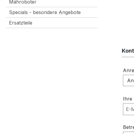
Mähroboter
Specials - besondere Angebote
Ersatzteile
Kont
Anr
Ihre
Betr