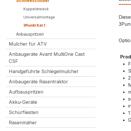
Schneeschilder
Kuppeldreieck
Diese
Universalmontage
3Punk
3Punkt Kat.1
Anbauspritzen
Optio
Mulcher für ATV
Anbaugeräte Avant MultiOne Cast
Pro
CSF
F
S
Handgeführte Schlegelmulcher
2
Anbaugeräte Rasentraktor
M
Aufbauspritzen
m
s
Akku-Geräte
i
Schürfleisten
1
G
Rasenmäher