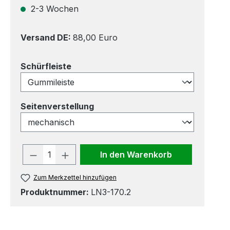
2-3 Wochen
Versand DE:
88,00 Euro
auswählen
Schürfleiste
auswählen
Seitenverstellung
Produkt Anzahl: Gib den gewünscht
In den Warenkorb
Zum Merkzettel hinzufügen
Produktnummer:
LN3-170.2