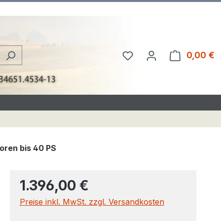
Du hast 0 Produkte au
0,00 €
W
toren bis 40 PS
1.396,00 €
Preise inkl. MwSt. zzgl. Versandkosten