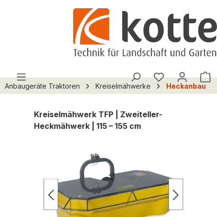
alt springen
Du hast 0 Pro
W
Anbaugeräte Traktoren
Kreiselmähwerke
Heckanbau
Kreiselmähwerk TFP | Zweiteller-
Heckmähwerk | 115 – 155 cm
Bildergalerie überspringen