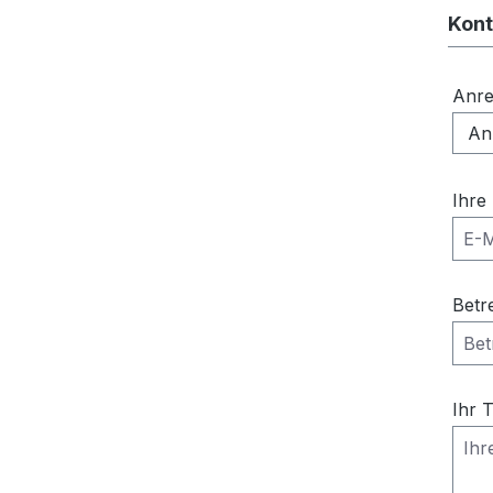
Kont
Anr
Ihre
Betr
Ihr 