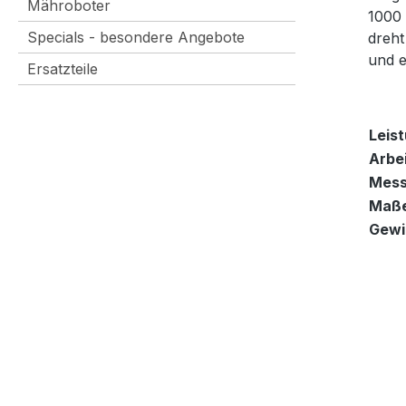
Mähroboter
1000 
Specials - besondere Angebote
dreht
und e
Ersatzteile
Leist
Arbe
Mess
Maße
Gewi