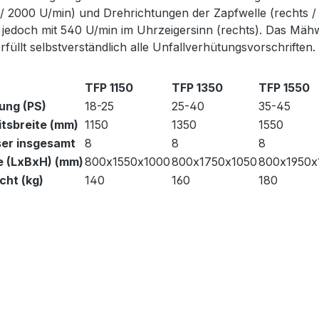
/ 2000 U/min) und Drehrichtungen der Zapfwelle (rechts /
 jedoch mit 540 U/min im Uhrzeigersinn (rechts). Das Mähwe
rfüllt selbstverständlich alle Unfallverhütungsvorschriften.
TFP 1150
TFP 1350
TFP 1550
ung (PS)
18-25
25-40
35-45
itsbreite (mm)
1150
1350
1550
er insgesamt
8
8
8
 (LxBxH) (mm)
800x1550x1000
800x1750x1050
800x1950x
cht (kg)
140
160
180