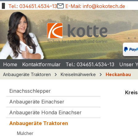
Tel.: 034651.4534-13
E-Mail: info@kokotech.de
springen
Zur Hauptnavigation springen
Home
Kontaktformular
Tel.: 034651.4534-13
Unser 
Anbaugeräte Traktoren
Kreiselmähwerke
Heckanbau
Einachsschlepper
Kreis
Anbaugeräte Einachser
Bilde
Anbaugeräte Honda Einachser
Anbaugeräte Traktoren
Mulcher