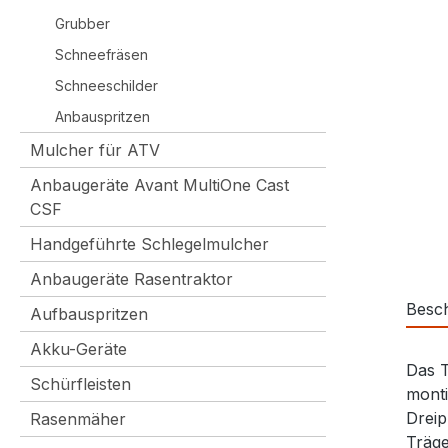
Grubber
Schneefräsen
Schneeschilder
Anbauspritzen
Mulcher für ATV
Anbaugeräte Avant MultiOne Cast
CSF
Handgeführte Schlegelmulcher
Anbaugeräte Rasentraktor
Besc
Aufbauspritzen
Akku-Geräte
Das T
Schürfleisten
monti
Dreip
Rasenmäher
Träge