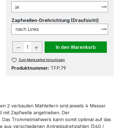
auswählen
Zapfwellen-Drehrichtung (Draufsicht)
Produkt Anzahl: Gib den gewünscht
In den Warenkorb
Zum Merkzettel hinzufügen
Produktnummer:
TFP.79
en 2 verbauten Mähtellern sind jeweils 4 Messer
 mit Zapfwelle angetrieben. Der
. Das Trommelmähwerk kann somit optimal auf das
Sie aus verschiedenen Antriebsdrehzahlen (540 /