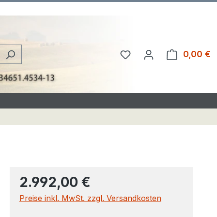
Du hast 0 Produkte au
0,00 €
W
2.992,00 €
Preise inkl. MwSt. zzgl. Versandkosten