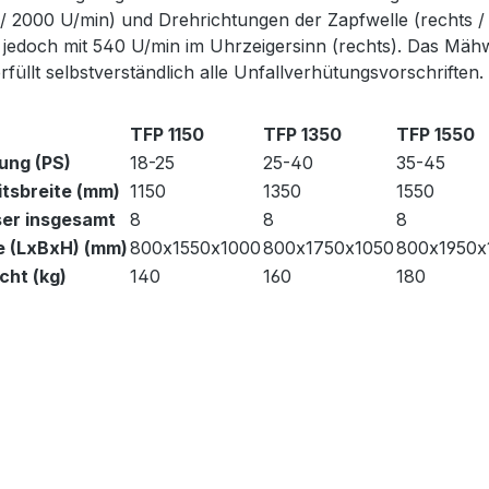
/ 2000 U/min) und Drehrichtungen der Zapfwelle (rechts /
 jedoch mit 540 U/min im Uhrzeigersinn (rechts). Das Mähwe
rfüllt selbstverständlich alle Unfallverhütungsvorschriften.
TFP 1150
TFP 1350
TFP 1550
ung (PS)
18-25
25-40
35-45
itsbreite (mm)
1150
1350
1550
er insgesamt
8
8
8
 (LxBxH) (mm)
800x1550x1000
800x1750x1050
800x1950x
cht (kg)
140
160
180