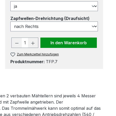
auswählen
Zapfwellen-Drehrichtung (Draufsicht)
Produkt Anzahl: Gib den gewünscht
In den Warenkorb
Zum Merkzettel hinzufügen
Produktnummer:
TFP.7
en 2 verbauten Mähtellern sind jeweils 4 Messer
 mit Zapfwelle angetrieben. Der
. Das Trommelmähwerk kann somit optimal auf das
Sie aus verschiedenen Antriebsdrehzahlen (540 /