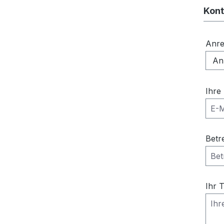
Kont
Anr
Ihre
Betr
Ihr 