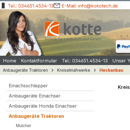
Tel.: 034651.4534-13
E-Mail: info@kokotech.de
springen
Zur Hauptnavigation springen
Home
Kontaktformular
Tel.: 034651.4534-13
Unser 
Anbaugeräte Traktoren
Kreiselmähwerke
Heckanbau
Einachsschlepper
Kreis
Anbaugeräte Einachser
Bilde
Anbaugeräte Honda Einachser
Anbaugeräte Traktoren
Mulcher