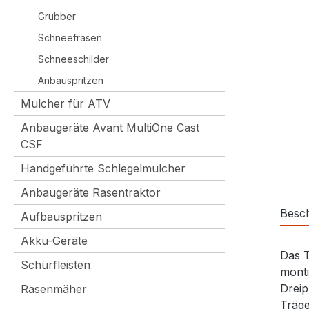
Grubber
Schneefräsen
Schneeschilder
Anbauspritzen
Mulcher für ATV
Anbaugeräte Avant MultiOne Cast
CSF
Handgeführte Schlegelmulcher
Anbaugeräte Rasentraktor
Besc
Aufbauspritzen
Akku-Geräte
Das T
Schürfleisten
monti
Dreip
Rasenmäher
Träge