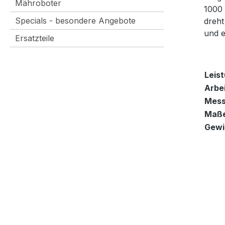
Mähroboter
1000 
Specials - besondere Angebote
dreht
und e
Ersatzteile
Leist
Arbe
Mess
Maße
Gewi