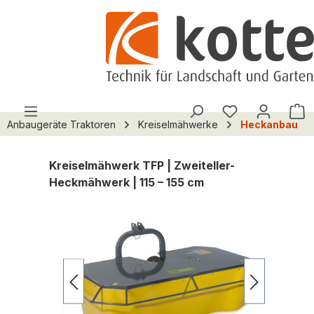
alt springen
Du hast 0 Pro
W
Anbaugeräte Traktoren
Kreiselmähwerke
Heckanbau
Kreiselmähwerk TFP | Zweiteller-
Heckmähwerk | 115 – 155 cm
Bildergalerie überspringen