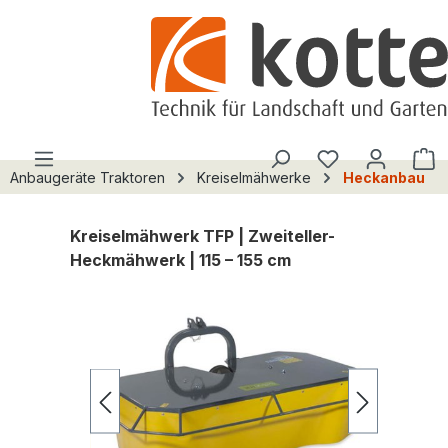
alt springen
Du hast 0 Pro
W
Anbaugeräte Traktoren
Kreiselmähwerke
Heckanbau
Kreiselmähwerk TFP | Zweiteller-
Heckmähwerk | 115 – 155 cm
Bildergalerie überspringen