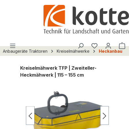
alt springen
Du hast 0 Pro
W
Anbaugeräte Traktoren
Kreiselmähwerke
Heckanbau
Kreiselmähwerk TFP | Zweiteller-
Heckmähwerk | 115 – 155 cm
Bildergalerie überspringen