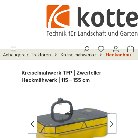
alt springen
Du hast 0 Pro
W
Anbaugeräte Traktoren
Kreiselmähwerke
Heckanbau
Kreiselmähwerk TFP | Zweiteller-
Heckmähwerk | 115 – 155 cm
Bildergalerie überspringen