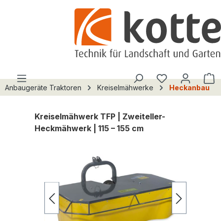
alt springen
Du hast 0 Pro
W
Anbaugeräte Traktoren
Kreiselmähwerke
Heckanbau
Kreiselmähwerk TFP | Zweiteller-
Heckmähwerk | 115 – 155 cm
Bildergalerie überspringen