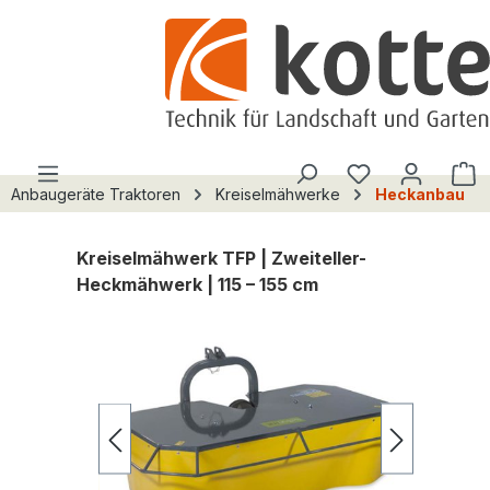
alt springen
Du hast 0 Pro
W
Anbaugeräte Traktoren
Kreiselmähwerke
Heckanbau
Kreiselmähwerk TFP | Zweiteller-
Heckmähwerk | 115 – 155 cm
Bildergalerie überspringen