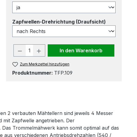
auswählen
Zapfwellen-Drehrichtung (Draufsicht)
Produkt Anzahl: Gib den gewünscht
In den Warenkorb
Zum Merkzettel hinzufügen
Produktnummer:
TFP.109
en 2 verbauten Mähtellern sind jeweils 4 Messer
 mit Zapfwelle angetrieben. Der
. Das Trommelmähwerk kann somit optimal auf das
Sie aus verschiedenen Antriebsdrehzahlen (540 /