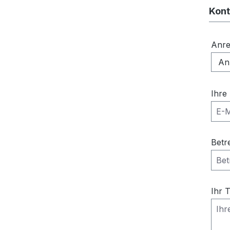
Kont
Anr
Ihre
Betr
Ihr 