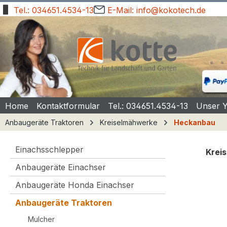
Tel.: 034651.4534-13
E-Mail: info@kokotech.de
springen
Zur Hauptnavigation springen
Home
Kontaktformular
Tel.: 034651.4534-13
Unser 
Anbaugeräte Traktoren
Kreiselmähwerke
Heckanbau
Einachsschlepper
Kreis
Anbaugeräte Einachser
Bilde
Anbaugeräte Honda Einachser
Anbaugeräte Traktoren
Mulcher