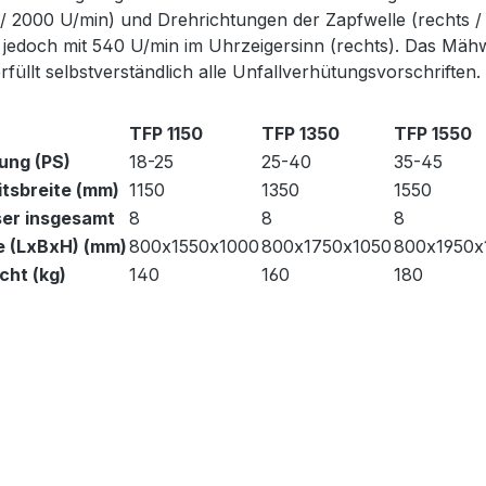
/ 2000 U/min) und Drehrichtungen der Zapfwelle (rechts /
 jedoch mit 540 U/min im Uhrzeigersinn (rechts). Das Mähwe
rfüllt selbstverständlich alle Unfallverhütungsvorschriften.
TFP 1150
TFP 1350
TFP 1550
ung (PS)
18-25
25-40
35-45
itsbreite (mm)
1150
1350
1550
er insgesamt
8
8
8
 (LxBxH) (mm)
800x1550x1000
800x1750x1050
800x1950x
cht (kg)
140
160
180