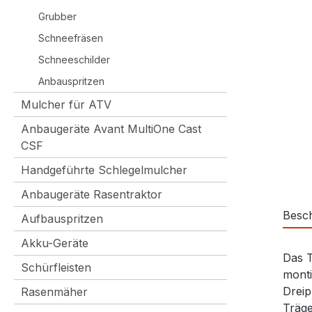
Grubber
Schneefräsen
Schneeschilder
Anbauspritzen
Mulcher für ATV
Anbaugeräte Avant MultiOne Cast
CSF
Handgeführte Schlegelmulcher
Anbaugeräte Rasentraktor
Besc
Aufbauspritzen
Akku-Geräte
Das T
Schürfleisten
monti
Dreip
Rasenmäher
Träge