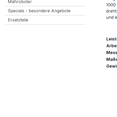
Mähroboter
1000 
Specials - besondere Angebote
dreht
und e
Ersatzteile
Leist
Arbe
Mess
Maße
Gewi