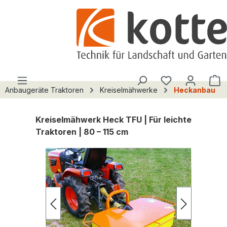
alt springen
Du hast 0 Pro
W
Anbaugeräte Traktoren
Kreiselmähwerke
Heckanbau
Kreiselmähwerk Heck TFU | Für leichte
Traktoren | 80 – 115 cm
Bildergalerie überspringen