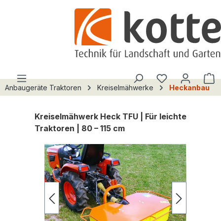
alt springen
Du hast 0 Pro
W
Anbaugeräte Traktoren
Kreiselmähwerke
Heckanbau
Kreiselmähwerk Heck TFU | Für leichte
Traktoren | 80 – 115 cm
Bildergalerie überspringen