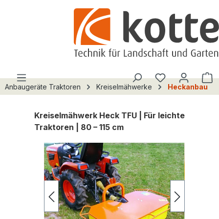
alt springen
Du hast 0 Pro
W
Anbaugeräte Traktoren
Kreiselmähwerke
Heckanbau
Kreiselmähwerk Heck TFU | Für leichte
Traktoren | 80 – 115 cm
Bildergalerie überspringen