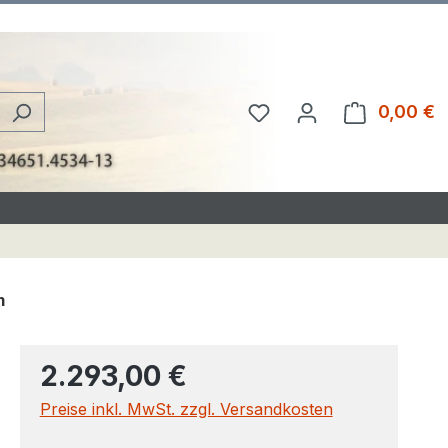
Du hast 0 Produkte au
0,00 €
W
m
2.293,00 €
Preise inkl. MwSt. zzgl. Versandkosten