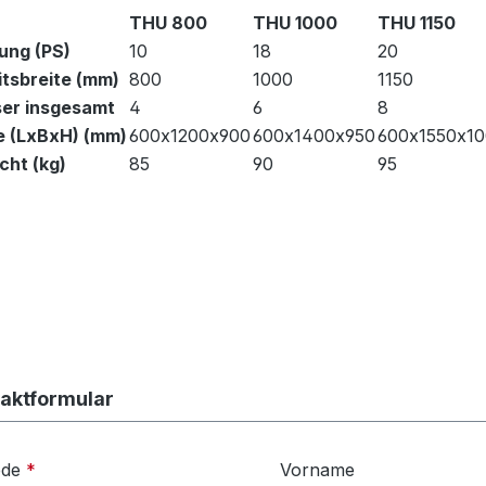
THU 800
THU 1000
THU 1150
ung (PS)
10
18
20
itsbreite (mm)
800
1000
1150
er insgesamt
4
6
8
 (LxBxH) (mm)
600x1200x900
600x1400x950
600x1550x1
cht (kg)
85
90
95
aktformular
ede
*
Vorname