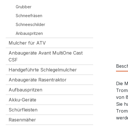
Grubber
Schneefräsen
Schneeschilder
Anbauspritzen
Mulcher für ATV
Anbaugeräte Avant MultiOne Cast
CSF
Besc
Handgeführte Schlegelmulcher
Anbaugeräte Rasentraktor
Die M
Aufbauspritzen
Tromm
von 8
Akku-Geräte
Sie h
Schürfleisten
Tromm
werde
Rasenmäher