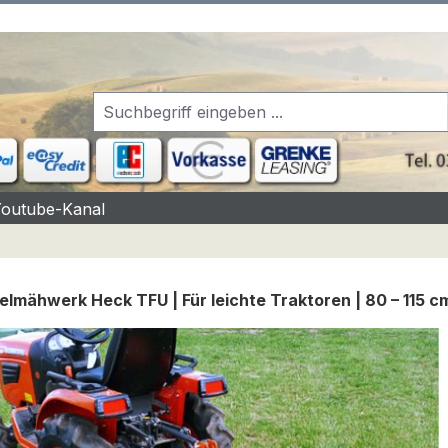
Youtube-Kanal
elmähwerk Heck TFU | Für leichte Traktoren | 80 – 115 c
rgalerie überspringen