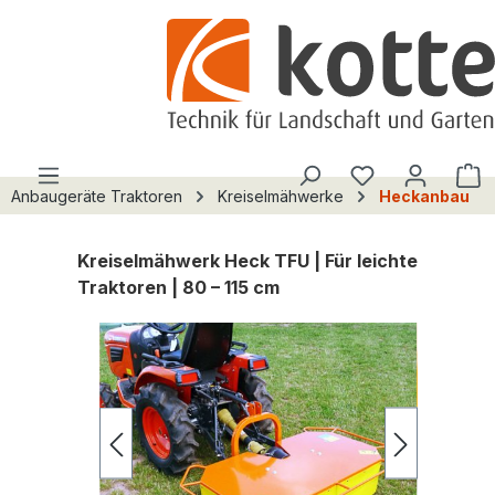
alt springen
Du hast 0 Pro
W
Anbaugeräte Traktoren
Kreiselmähwerke
Heckanbau
Kreiselmähwerk Heck TFU | Für leichte
Traktoren | 80 – 115 cm
Bildergalerie überspringen