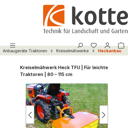
alt springen
Du hast 0 Pro
W
Anbaugeräte Traktoren
Kreiselmähwerke
Heckanbau
Kreiselmähwerk Heck TFU | Für leichte
Traktoren | 80 – 115 cm
Bildergalerie überspringen