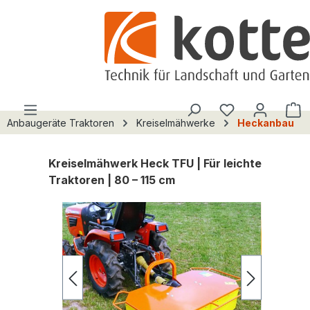
alt springen
Du hast 0 Pro
W
Anbaugeräte Traktoren
Kreiselmähwerke
Heckanbau
Kreiselmähwerk Heck TFU | Für leichte
Traktoren | 80 – 115 cm
Bildergalerie überspringen