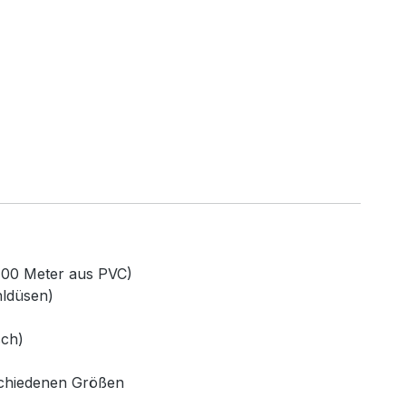
100 Meter aus PVC)
hldüsen)
sch)
rschiedenen Größen