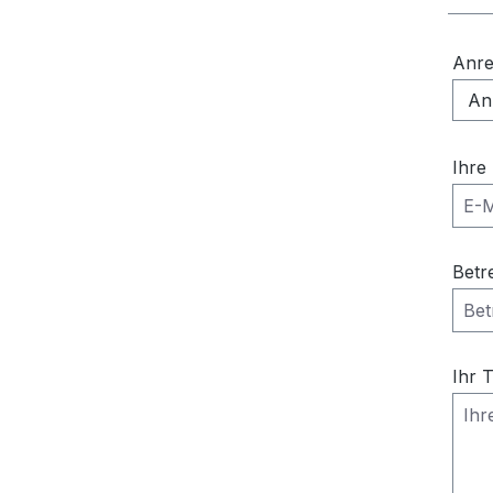
Anr
Ihre
Betr
Ihr 