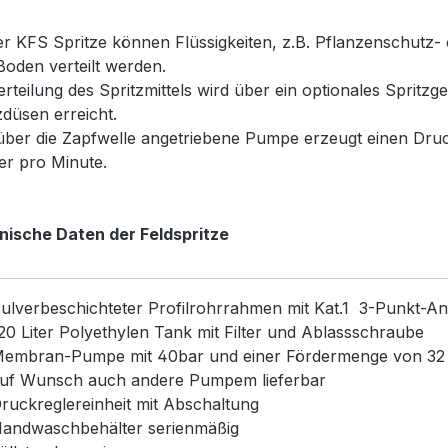
er KFS Spritze können Flüssigkeiten, z.B. Pflanzenschutz-
oden verteilt werden.
erteilung des Spritzmittels wird über ein optionales Sprit
zdüsen erreicht.
über die Zapfwelle angetriebene Pumpe erzeugt einen Dru
ter pro Minute.
nische Daten der Feldspritze
ulverbeschichteter Profilrohrrahmen mit Kat.1 3-Punkt-A
20 Liter Polyethylen Tank mit Filter und Ablassschraube
embran-Pumpe mit 40bar und einer Fördermenge von 32
uf Wunsch auch andere Pumpem lieferbar
ruckreglereinheit mit Abschaltung
andwaschbehälter serienmäßig