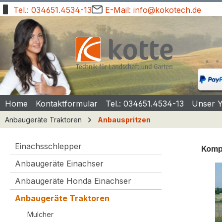
Tel.: 034651.4534-13
E-Mail: info@kokotech.de
springen
Zur Hauptnavigation springen
Home
Kontaktformular
Tel.: 034651.4534-13
Unser 
Anbaugeräte Traktoren
Anbauspritzen
Einachsschlepper
Kompa
Anbaugeräte Einachser
Bilde
Anbaugeräte Honda Einachser
Anbaugeräte Traktoren
Mulcher