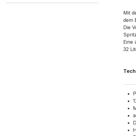
Mit d
dem B
Die V
Sprit
Eine 
32 Li
Tech
P
1
M
a
D
H