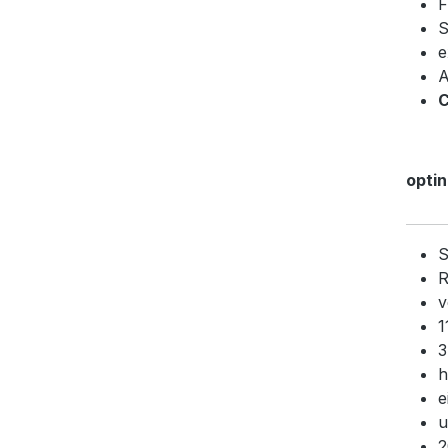
F
S
e
A
C
opti
S
R
v
1
3
h
e
u
2