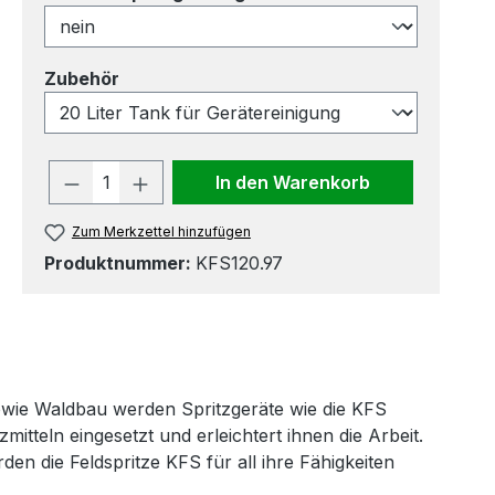
auswählen
Zubehör
Produkt Anzahl: Gib den gewünscht
In den Warenkorb
Zum Merkzettel hinzufügen
Produktnummer:
KFS120.97
wie Waldbau werden Spritzgeräte wie die KFS
itteln eingesetzt und erleichtert ihnen die Arbeit.
en die Feldspritze KFS für all ihre Fähigkeiten