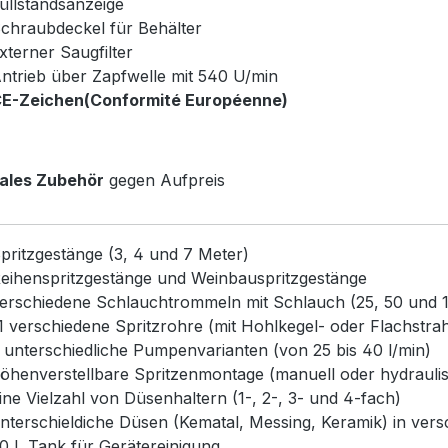
üllstandsanzeige
chraubdeckel für Behälter
xterner Saugfilter
ntrieb über Zapfwelle mit 540 U/min
E-Zeichen(Conformité Européenne)
nales Zubehör
gegen Aufpreis
pritzgestänge (3, 4 und 7 Meter)
eihenspritzgestänge und Weinbauspritzgestänge
erschiedene Schlauchtrommeln mit Schlauch (25, 50 und 
1 verschiedene Spritzrohre (mit Hohlkegel- oder Flachstra
 unterschiedliche Pumpenvarianten (von 25 bis 40 l/min)
öhenverstellbare Spritzenmontage (manuell oder hydrauli
ine Vielzahl von Düsenhaltern (1-, 2-, 3- und 4-fach)
nterschieldiche Düsen (Kematal, Messing, Keramik) in ve
0 L Tank für Gerätereinigung