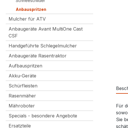
Schneeschilder
Anbauspritzen
Mulcher für ATV
Anbaugeräte Avant MultiOne Cast
CSF
Handgeführte Schlegelmulcher
Anbaugeräte Rasentraktor
Aufbauspritzen
Akku-Geräte
Schürfleisten
Besc
Rasenmäher
Mähroboter
Für d
sowoh
Specials - besondere Angebote
Sie b
Ersatzteile
schät