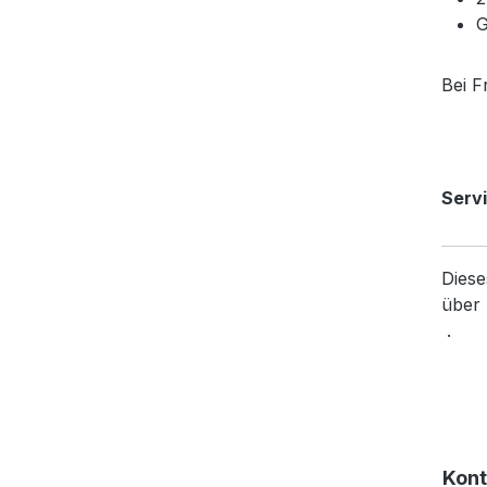
G
Bei F
Servi
Diese
über 
.
Kont