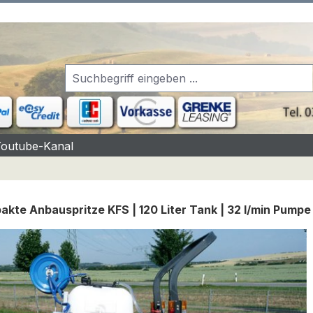
Youtube-Kanal
kte Anbauspritze KFS | 120 Liter Tank | 32 l/min Pumpe |
rgalerie überspringen