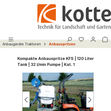
alt springen
Du hast 0 Pro
W
Anbaugeräte Traktoren
Anbauspritzen
Kompakte Anbauspritze KFS | 120 Liter
Tank | 32 l/min Pumpe | Kat. 1
Bildergalerie überspringen