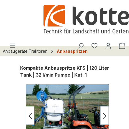
alt springen
Du hast 0 Pro
W
Anbaugeräte Traktoren
Anbauspritzen
Kompakte Anbauspritze KFS | 120 Liter
Tank | 32 l/min Pumpe | Kat. 1
Bildergalerie überspringen