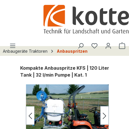
alt springen
Du hast 0 Pro
W
Anbaugeräte Traktoren
Anbauspritzen
Kompakte Anbauspritze KFS | 120 Liter
Tank | 32 l/min Pumpe | Kat. 1
Bildergalerie überspringen