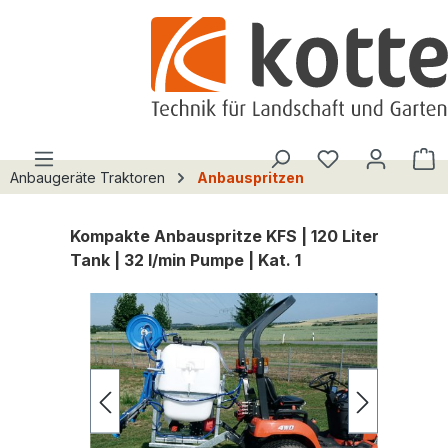
alt springen
Du hast 0 Pro
W
Anbaugeräte Traktoren
Anbauspritzen
Kompakte Anbauspritze KFS | 120 Liter
Tank | 32 l/min Pumpe | Kat. 1
Bildergalerie überspringen