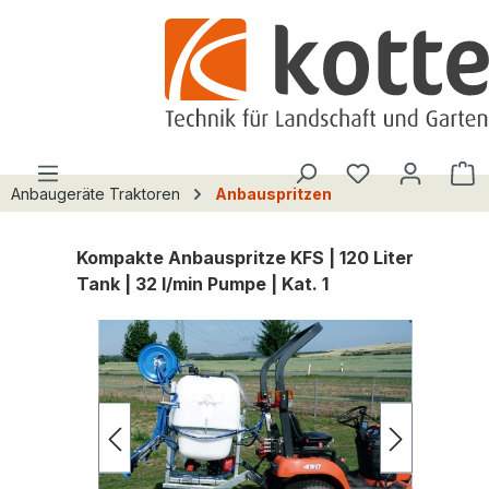
alt springen
Du hast 0 Pro
W
Anbaugeräte Traktoren
Anbauspritzen
Kompakte Anbauspritze KFS | 120 Liter
Tank | 32 l/min Pumpe | Kat. 1
Bildergalerie überspringen