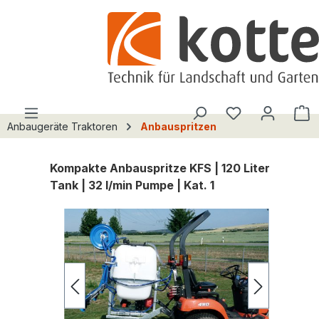
alt springen
Du hast 0 Pro
W
Anbaugeräte Traktoren
Anbauspritzen
Kompakte Anbauspritze KFS | 120 Liter
Tank | 32 l/min Pumpe | Kat. 1
Bildergalerie überspringen