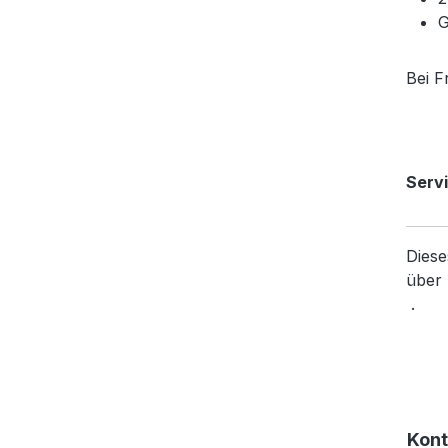
G
Bei F
Servi
Diese
über 
.
Kont