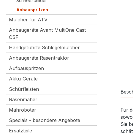
Schneeschilder
Anbauspritzen
Mulcher für ATV
Anbaugeräte Avant MultiOne Cast
CSF
Handgeführte Schlegelmulcher
Anbaugeräte Rasentraktor
Aufbauspritzen
Akku-Geräte
Schürfleisten
Besc
Rasenmäher
Mähroboter
Für d
sowoh
Specials - besondere Angebote
Sie b
Ersatzteile
schät