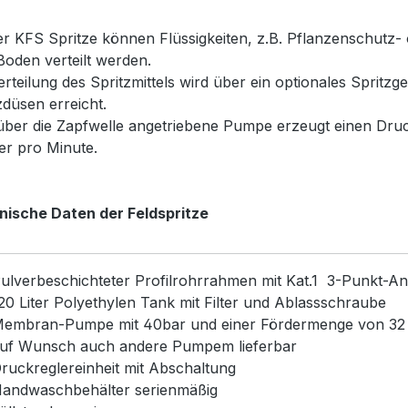
er KFS Spritze können Flüssigkeiten, z.B. Pflanzenschutz-
oden verteilt werden.
erteilung des Spritzmittels wird über ein optionales Sprit
zdüsen erreicht.
über die Zapfwelle angetriebene Pumpe erzeugt einen Dru
ter pro Minute.
nische Daten der Feldspritze
ulverbeschichteter Profilrohrrahmen mit Kat.1 3-Punkt-A
20 Liter Polyethylen Tank mit Filter und Ablassschraube
embran-Pumpe mit 40bar und einer Fördermenge von 32
uf Wunsch auch andere Pumpem lieferbar
ruckreglereinheit mit Abschaltung
andwaschbehälter serienmäßig