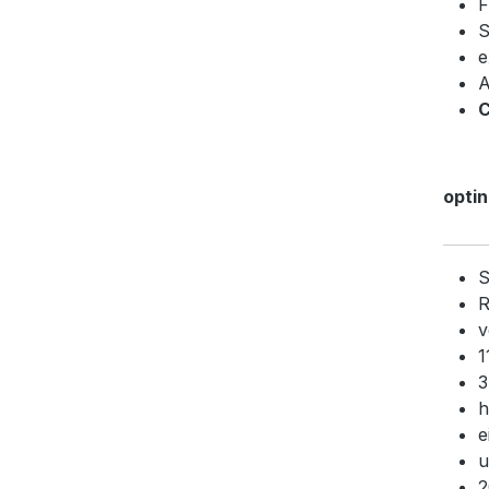
F
S
e
A
C
opti
S
R
v
1
3
h
e
u
2