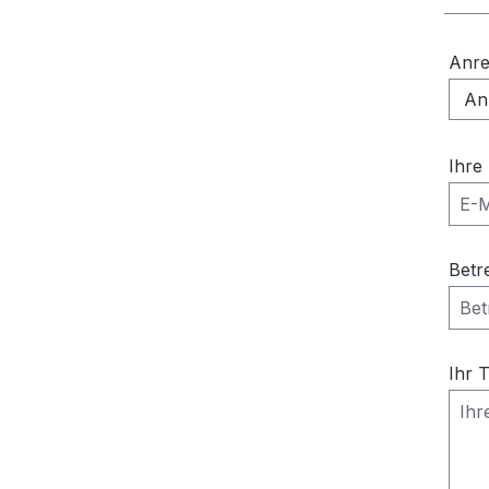
Anr
Ihre
Betr
Ihr 