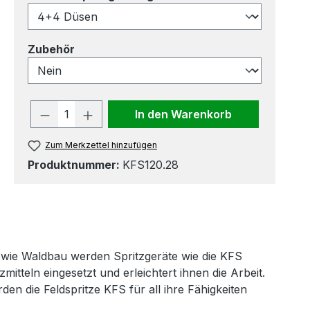
auswählen
Zubehör
Produkt Anzahl: Gib den gewünscht
In den Warenkorb
Zum Merkzettel hinzufügen
Produktnummer:
KFS120.28
wie Waldbau werden Spritzgeräte wie die KFS
itteln eingesetzt und erleichtert ihnen die Arbeit.
en die Feldspritze KFS für all ihre Fähigkeiten