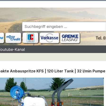
Youtube-Kanal
kte Anbauspritze KFS | 120 Liter Tank | 32 l/min Pumpe |
rgalerie überspringen