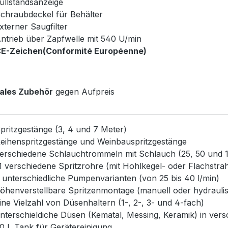
üllstandsanzeige
chraubdeckel für Behälter
xterner Saugfilter
ntrieb über Zapfwelle mit 540 U/min
E-Zeichen(Conformité Européenne)
nales Zubehör
gegen Aufpreis
pritzgestänge (3, 4 und 7 Meter)
eihenspritzgestänge und Weinbauspritzgestänge
erschiedene Schlauchtrommeln mit Schlauch (25, 50 und 
1 verschiedene Spritzrohre (mit Hohlkegel- oder Flachstra
 unterschiedliche Pumpenvarianten (von 25 bis 40 l/min)
öhenverstellbare Spritzenmontage (manuell oder hydrauli
ine Vielzahl von Düsenhaltern (1-, 2-, 3- und 4-fach)
nterschieldiche Düsen (Kematal, Messing, Keramik) in ve
0 L Tank für Gerätereinigung