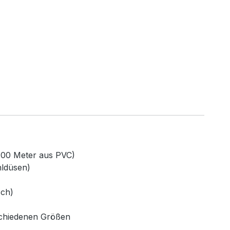
100 Meter aus PVC)
hldüsen)
sch)
rschiedenen Größen