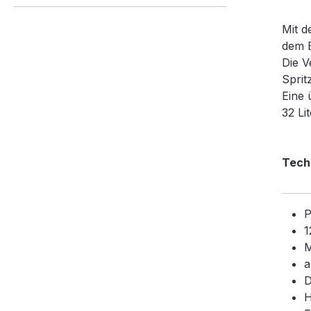
Mit d
dem B
Die V
Sprit
Eine 
32 Li
Tech
P
1
M
a
D
H