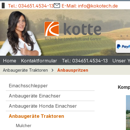
Tel.: 034651.4534-13
E-Mail: info@kokotech.de
springen
Zur Hauptnavigation springen
Home
Kontaktformular
Tel.: 034651.4534-13
Unser 
Anbaugeräte Traktoren
Anbauspritzen
Einachsschlepper
Kompa
Anbaugeräte Einachser
Bilde
Anbaugeräte Honda Einachser
Anbaugeräte Traktoren
Mulcher