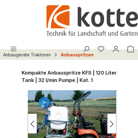
alt springen
Du hast 0 Pro
W
Anbaugeräte Traktoren
Anbauspritzen
Kompakte Anbauspritze KFS | 120 Liter
Tank | 32 l/min Pumpe | Kat. 1
Bildergalerie überspringen