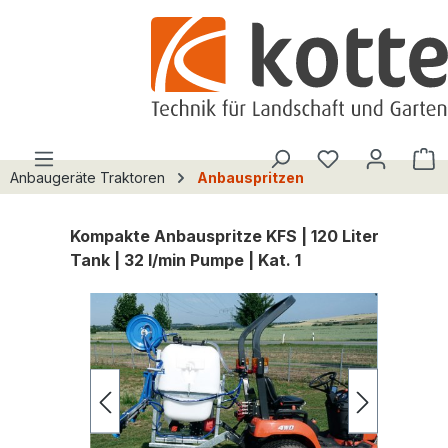
alt springen
Du hast 0 Pro
W
Anbaugeräte Traktoren
Anbauspritzen
Kompakte Anbauspritze KFS | 120 Liter
Tank | 32 l/min Pumpe | Kat. 1
Bildergalerie überspringen