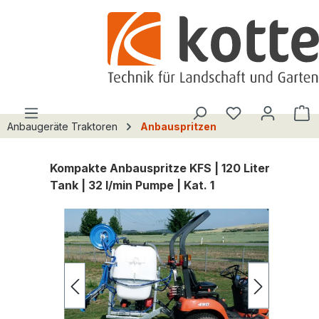
alt springen
Du hast 0 Pro
W
Anbaugeräte Traktoren
Anbauspritzen
Kompakte Anbauspritze KFS | 120 Liter
Tank | 32 l/min Pumpe | Kat. 1
Bildergalerie überspringen