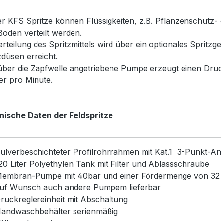
er KFS Spritze können Flüssigkeiten, z.B. Pflanzenschutz-
oden verteilt werden.
erteilung des Spritzmittels wird über ein optionales Sprit
zdüsen erreicht.
über die Zapfwelle angetriebene Pumpe erzeugt einen Dru
ter pro Minute.
nische Daten der Feldspritze
ulverbeschichteter Profilrohrrahmen mit Kat.1 3-Punkt-A
20 Liter Polyethylen Tank mit Filter und Ablassschraube
embran-Pumpe mit 40bar und einer Fördermenge von 32
uf Wunsch auch andere Pumpem lieferbar
ruckreglereinheit mit Abschaltung
andwaschbehälter serienmäßig