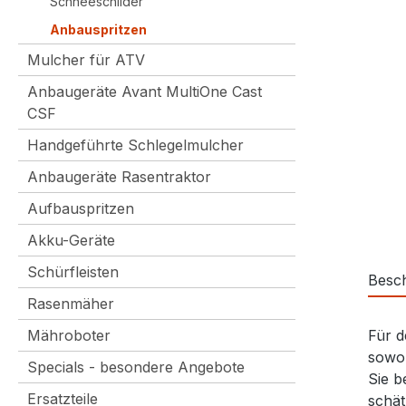
Schneeschilder
Anbauspritzen
Mulcher für ATV
Anbaugeräte Avant MultiOne Cast
CSF
Handgeführte Schlegelmulcher
Anbaugeräte Rasentraktor
Aufbauspritzen
Akku-Geräte
Schürfleisten
Besc
Rasenmäher
Mähroboter
Für d
sowoh
Specials - besondere Angebote
Sie b
Ersatzteile
schät