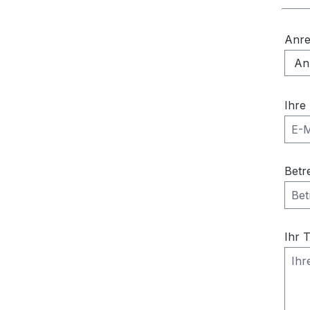
Anr
Ihre
Betr
Ihr 