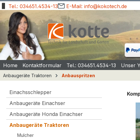
Tel.: 034651.4534-13
E-Mail: info@kokotech.de
springen
Zur Hauptnavigation springen
Home
Kontaktformular
Tel.: 034651.4534-13
Unser 
Anbaugeräte Traktoren
Anbauspritzen
Einachsschlepper
Kompa
Anbaugeräte Einachser
Bilde
Anbaugeräte Honda Einachser
Anbaugeräte Traktoren
Mulcher