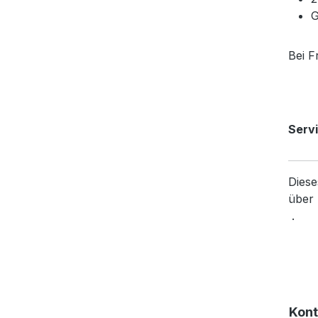
G
Bei F
Servi
Diese
über 
.
Kont