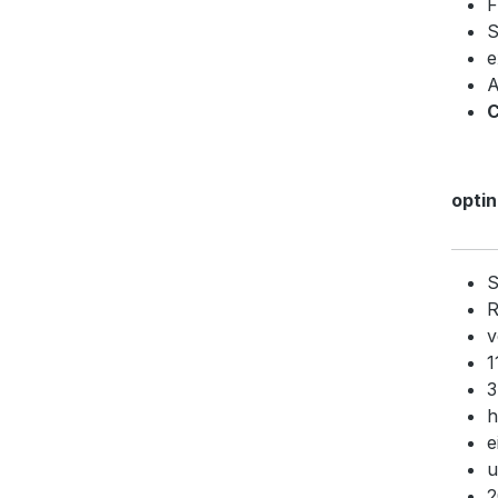
F
S
e
A
C
opti
S
R
v
1
3
h
e
u
2