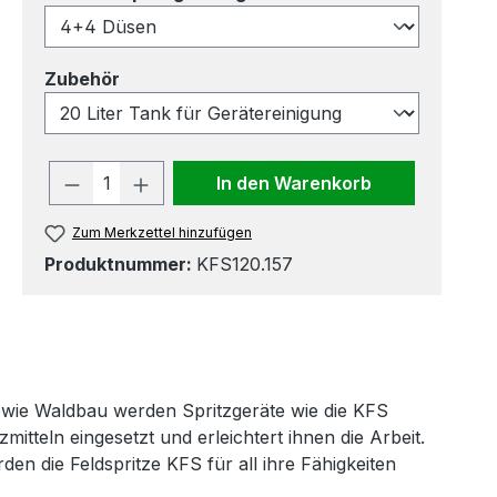
auswählen
Zubehör
Produkt Anzahl: Gib den gewünscht
In den Warenkorb
Zum Merkzettel hinzufügen
Produktnummer:
KFS120.157
wie Waldbau werden Spritzgeräte wie die KFS
itteln eingesetzt und erleichtert ihnen die Arbeit.
en die Feldspritze KFS für all ihre Fähigkeiten