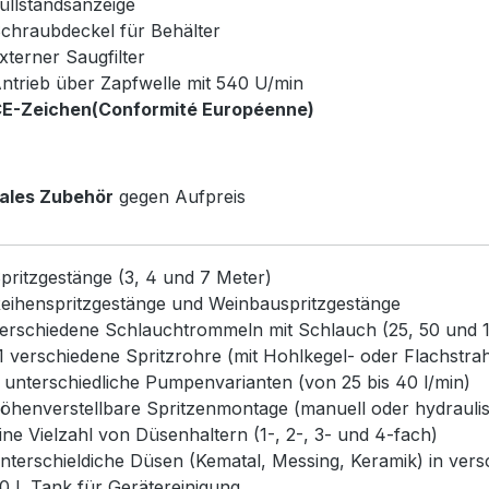
üllstandsanzeige
chraubdeckel für Behälter
xterner Saugfilter
ntrieb über Zapfwelle mit 540 U/min
E-Zeichen(Conformité Européenne)
nales Zubehör
gegen Aufpreis
pritzgestänge (3, 4 und 7 Meter)
eihenspritzgestänge und Weinbauspritzgestänge
erschiedene Schlauchtrommeln mit Schlauch (25, 50 und 
1 verschiedene Spritzrohre (mit Hohlkegel- oder Flachstra
 unterschiedliche Pumpenvarianten (von 25 bis 40 l/min)
öhenverstellbare Spritzenmontage (manuell oder hydrauli
ine Vielzahl von Düsenhaltern (1-, 2-, 3- und 4-fach)
nterschieldiche Düsen (Kematal, Messing, Keramik) in ve
0 L Tank für Gerätereinigung