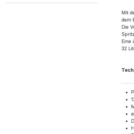
Mit d
dem B
Die V
Sprit
Eine 
32 Li
Tech
P
1
M
a
D
H