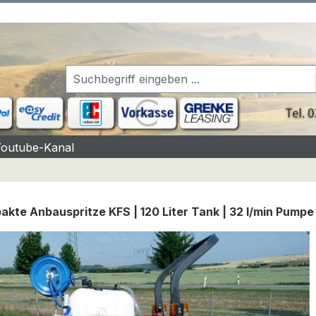
Youtube-Kanal
kte Anbauspritze KFS | 120 Liter Tank | 32 l/min Pumpe |
rgalerie überspringen