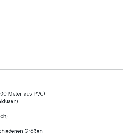
100 Meter aus PVC)
hldüsen)
sch)
rschiedenen Größen