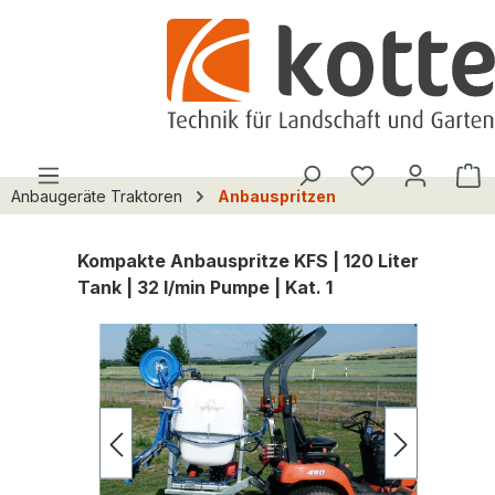
alt springen
Du hast 0 Pro
W
Anbaugeräte Traktoren
Anbauspritzen
Kompakte Anbauspritze KFS | 120 Liter
Tank | 32 l/min Pumpe | Kat. 1
Bildergalerie überspringen