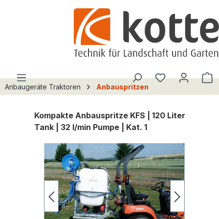
alt springen
Du hast 0 Pro
W
Anbaugeräte Traktoren
Anbauspritzen
Kompakte Anbauspritze KFS | 120 Liter
Tank | 32 l/min Pumpe | Kat. 1
Bildergalerie überspringen