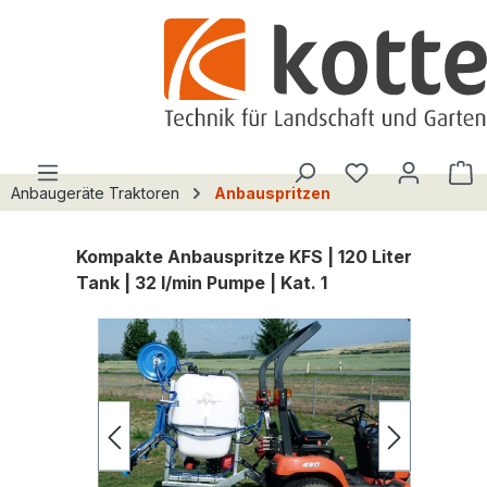
alt springen
Du hast 0 Pro
W
Anbaugeräte Traktoren
Anbauspritzen
Kompakte Anbauspritze KFS | 120 Liter
Tank | 32 l/min Pumpe | Kat. 1
Bildergalerie überspringen