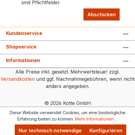
robusten, frei augehangenen
sind Pflichtfelder.
Mulchmessern Service & Qualität
Dieses Produkt ist ein qualitativ
Abschicken
hochwertiges Erzeugnis entwickelt
und hergestellt in Europa. Der Service,
Kundenservice
die Wartung und etwaige Reparaturen
ist langfristig gewährleistet.Im
Shopservice
Lieferumfang enthalten sind eine
deutsche Betriebsanleitung,
Informationen
Explosionszeichnungen und
Alle Preise inkl. gesetzl. Mehrwertsteuer zzgl.
Ersatzteillisten.
Versandkosten
und ggf. Nachnahmegebühren, wenn nicht
anders angegeben.
© 2026 Kotte GmbH
Diese Website verwendet Cookies, um eine bestmögliche
Erfahrung bieten zu können.
Mehr Informationen ...
Nur technisch notwendige
Konfigurieren