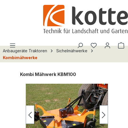
alt springen
Du hast 0 Pro
W
Anbaugeräte Traktoren
Sichelmähwerke
Kombimähwerke
Kombi Mähwerk KBM100
Bildergalerie überspringen