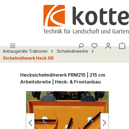
alt springen
Du hast 0 Pro
W
Anbaugeräte Traktoren
Sichelmähwerke
Sichelmähwerk Heck XR
Hecksichelmähwerk PRM215 | 215 cm
Arbeitsbreite | Heck- & Frontanbau
Bildergalerie überspringen