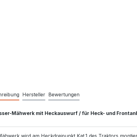
hreibung
Hersteller
Bewertungen
sser-Mähwerk mit Heckauswurf / für Heck- und Frontan
ähwerk wird am Heckdreipunkt Kat.1 des Traktors montiert. 