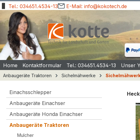
Tel.: 034651.4534-13
E-Mail: info@kokotech.de
springen
Zur Hauptnavigation springen
Home
Kontaktformular
Tel.: 034651.4534-13
Unser 
Anbaugeräte Traktoren
Sichelmähwerke
Sichelmähwerk
Einachsschlepper
Heck
Anbaugeräte Einachser
Bilde
Anbaugeräte Honda Einachser
Anbaugeräte Traktoren
Mulcher