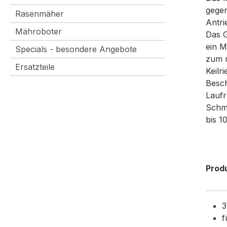
gegen
Rasenmäher
Antri
Mähroboter
Das G
ein M
Specials - besondere Angebote
zum r
Ersatzteile
Keilr
Besch
Laufr
Schmi
bis 1
Prod
3
f