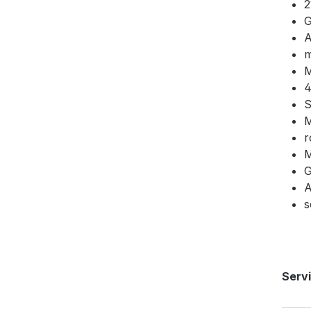
2
G
A
m
M
4
S
M
r
M
G
A
s
Servi