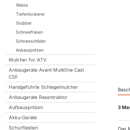
Walze
Tiefenlockerer
Grubber
Schneefräsen
Schneeschilder
Anbauspritzen
Mulcher für ATV
Anbaugeräte Avant MultiOne Cast
CSF
Handgeführte Schlegelmulcher
Besc
Anbaugeräte Rasentraktor
Aufbauspritzen
3 Me
Akku-Geräte
Schürfleisten
Das M