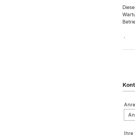
Diese
Wartu
Betri
.
Kont
Anr
Ihre