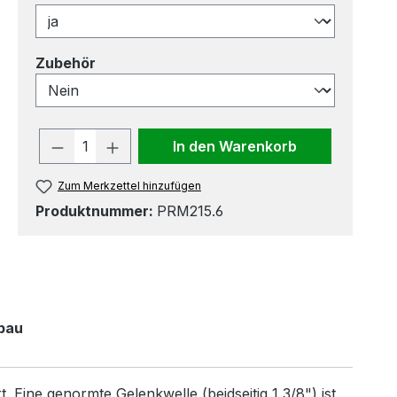
auswählen
Zubehör
Produkt Anzahl: Gib den gewünscht
In den Warenkorb
Zum Merkzettel hinzufügen
Produktnummer:
PRM215.6
bau
Eine genormte Gelenkwelle (beidseitig 1 3/8") ist