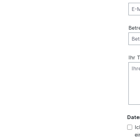
Betr
Ihr 
Date
Ic
ei