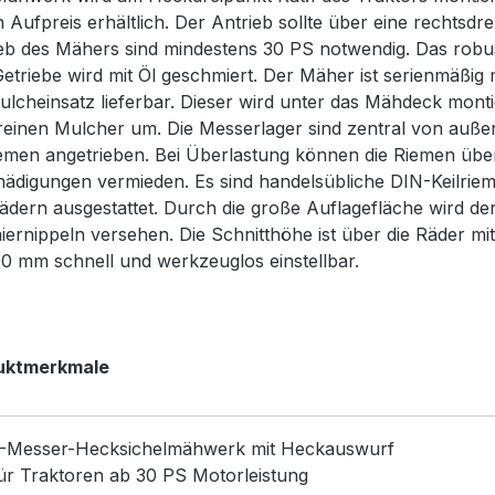
 Aufpreis erhältlich. Der Antrieb sollte über eine rechtsd
eb des Mähers sind mindestens 30 PS notwendig. Das robust
etriebe wird mit Öl geschmiert. Der Mäher ist serienmäßig 
ulcheinsatz lieferbar. Dieser wird unter das Mähdeck mon
einen Mulcher um. Die Messerlager sind zentral von auße
iemen angetrieben. Bei Überlastung können die Riemen übe
ädigungen vermieden. Es sind handelsübliche DIN-Keilrieme
ädern ausgestattet. Durch die große Auflagefläche wird de
ernippeln versehen. Die Schnitthöhe ist über die Räder mit
00 mm schnell und werkzeuglos einstellbar.
uktmerkmale
-Messer-Hecksichelmähwerk mit Heckauswurf
ür Traktoren ab 30 PS Motorleistung