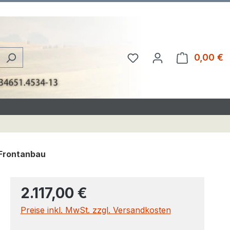
Du hast 0 Produkte au
0,00 €
W
 Frontanbau
2.117,00 €
Preise inkl. MwSt. zzgl. Versandkosten