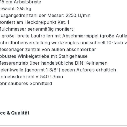
15 cm Arbeitsbreite
ewicht: 265 kg
usgangsdrehzahl der Messer: 2250 U/min
ontiert am Heckdreipunkt Kat. 1
ulchmesser serienmäßig montiert
 große, breite Laufrollen mit Abschmiernippel (große Auf
chnitthöhenverstellung werkzeuglos und schnell 10-fach v
esserlager zentral von außen abschmierbar
obustes Winkelgetriebe mit Stahlgehäuse
esserantrieb über handelsübliche DIN-Keilriemen
elenkwelle (genormt 1 3/8") gegen Aufpreis erhältlich
ntriebsdrehzahl = 540 U/min
ehr sauberes Schnittbild
ce & Qualität