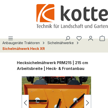
alt springen
Du hast 0 Pro
W
Anbaugeräte Traktoren
Sichelmähwerke
Sichelmähwerk Heck XR
Hecksichelmähwerk PRM215 | 215 cm
Arbeitsbreite | Heck- & Frontanbau
Bildergalerie überspringen