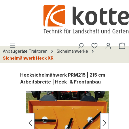
alt springen
Du hast 0 Pro
W
Anbaugeräte Traktoren
Sichelmähwerke
Sichelmähwerk Heck XR
Hecksichelmähwerk PRM215 | 215 cm
Arbeitsbreite | Heck- & Frontanbau
Bildergalerie überspringen