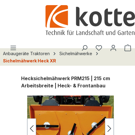
alt springen
Du hast 0 Pro
W
Anbaugeräte Traktoren
Sichelmähwerke
Sichelmähwerk Heck XR
Hecksichelmähwerk PRM215 | 215 cm
Arbeitsbreite | Heck- & Frontanbau
Bildergalerie überspringen