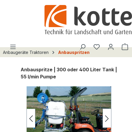
alt springen
Du hast 0 Pro
W
Anbaugeräte Traktoren
Anbauspritzen
Anbauspritze | 300 oder 400 Liter Tank |
55 l/min Pumpe
Bildergalerie überspringen