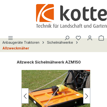
alt springen
Du hast 0 Pro
W
Anbaugeräte Traktoren
Sichelmähwerke
Allzweckmäher
Allzweck Sichelmähwerk AZM150
Bildergalerie überspringen