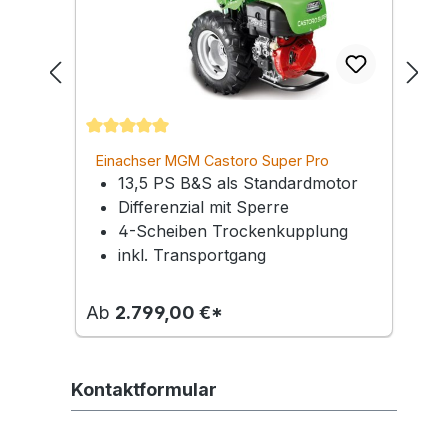
Durchschnittliche Bewertung von 5 von 5 Ster
D
Einachser MGM Castoro Super Pro
13,5 PS B&S als Standardmotor
Differenzial mit Sperre
4-Scheiben Trockenkupplung
inkl. Transportgang
Ab
2.799,00 €*
Kontaktformular