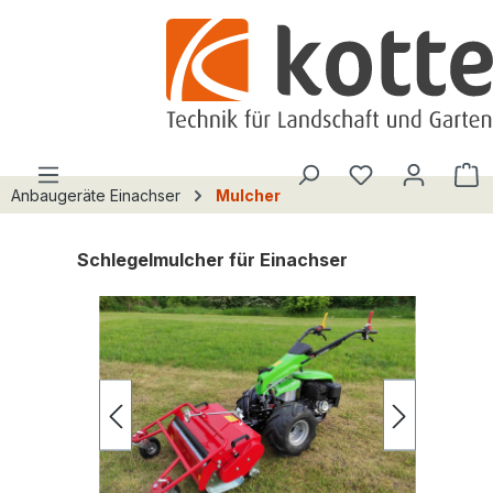
alt springen
Du hast 0 Pro
W
Anbaugeräte Einachser
Mulcher
Schlegelmulcher für Einachser
Bildergalerie überspringen