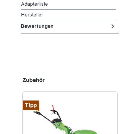
Adapterliste
Hersteller
Bewertungen
Produktgalerie überspringen
Zubehör
Tipp