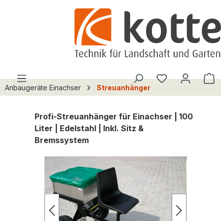
alt springen
Du hast 0 Pro
W
Anbaugeräte Einachser
Streuanhänger
Profi-Streuanhänger für Einachser | 100
Liter | Edelstahl | Inkl. Sitz &
Bremssystem
Bildergalerie überspringen