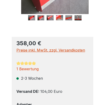
358,00 €
Preise inkl. MwSt. zzgl. Versandkosten
Durchschnittliche Bewertung von 5 von 5 Sterne
1 Bewertung
2-3 Wochen
Versand DE:
104,00 Euro
auswählen
Adapter