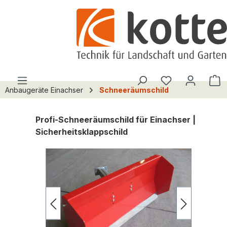
alt springen
Du hast 0 Pro
W
Anbaugeräte Einachser
Schneeräumschild
Profi-Schneeräumschild für Einachser |
Sicherheitsklappschild
Bildergalerie überspringen