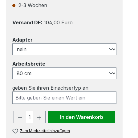
2-3 Wochen
Versand DE:
104,00 Euro
auswählen
Adapter
auswählen
Arbeitsbreite
geben Sie ihren Einachsertyp an
Produkt Anzahl: Gib den gewünscht
In den Warenkorb
Zum Merkzettel hinzufügen