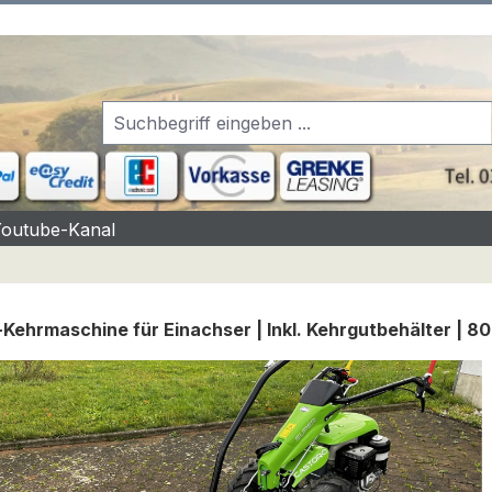
Youtube-Kanal
-Kehrmaschine für Einachser | Inkl. Kehrgutbehälter | 80
rgalerie überspringen