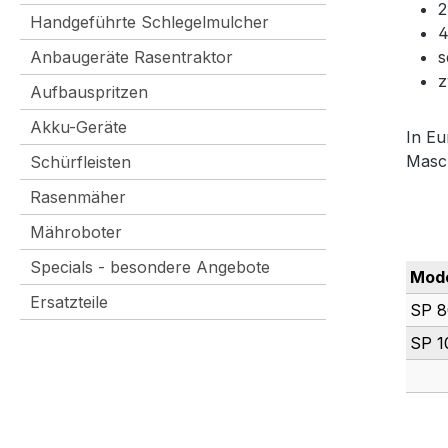
2
Handgeführte Schlegelmulcher
4
Anbaugeräte Rasentraktor
s
z
Aufbauspritzen
Akku-Geräte
In Eu
Masc
Schürfleisten
Rasenmäher
Mähroboter
Specials - besondere Angebote
Mod
Ersatzteile
SP 8
SP 