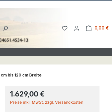
Du hast 0 Produkte au
0,00 €
W
 cm bis 120 cm Breite
1.629,00 €
Preise inkl. MwSt. zzgl. Versandkosten