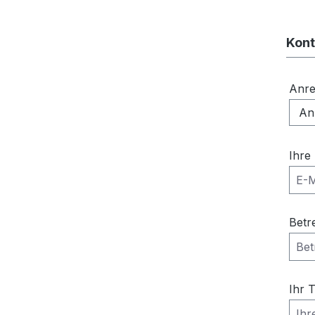
Kont
Anr
Ihre
Betr
Ihr 