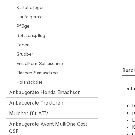
Kartoffelleger
Häufelgeräte
Pflüge
Rotationspflug
Eggen
Grubber
Einzelkorn-Sämaschine
Besc
Flächen-Sämaschine
Holzhäcksler
Techn
Anbaugeräte Honda Einachser
Anbaugeräte Traktoren
b
r
Mulcher für ATV
L
Anbaugeräte Avant MultiOne Cast
K
CSF
O