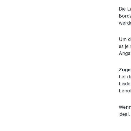
Die L
Bordw
werde
Um de
es je
Anga
Zugm
hat d
beide
benöt
Wenn 
ideal