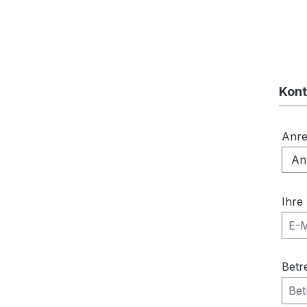
Kont
Anr
Ihre
Betr