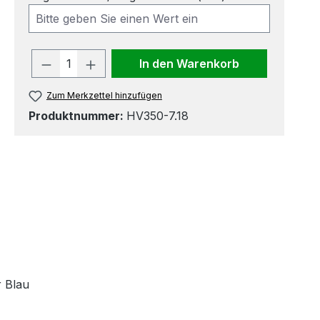
Produkt Anzahl: Gib den gewünscht
In den Warenkorb
Zum Merkzettel hinzufügen
Produktnummer:
HV350-7.18
r Blau