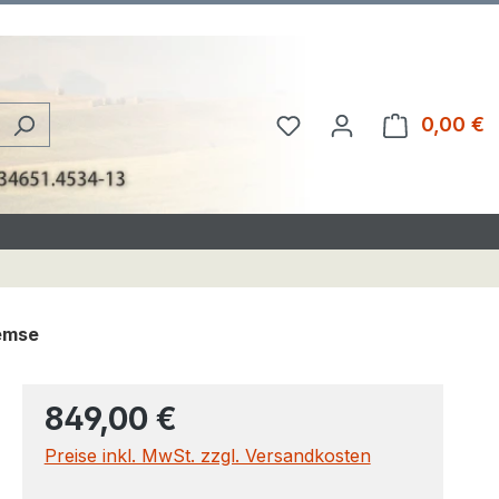
Du hast 0 Produkte au
0,00 €
W
remse
849,00 €
Preise inkl. MwSt. zzgl. Versandkosten