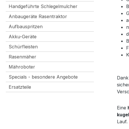
Handgeführte Schlegelmulcher
B
G
Anbaugeräte Rasentraktor
a
Aufbauspritzen
n
d
Akku-Geräte
B
Schürfleisten
F
K
Rasenmäher
Mähroboter
Specials - besondere Angebote
Dank 
siche
Ersatzteile
Versc
Eine
kuge
Lauf.