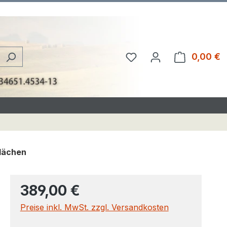
Du hast 0 Produkte au
0,00 €
W
Flächen
389,00 €
Preise inkl. MwSt. zzgl. Versandkosten