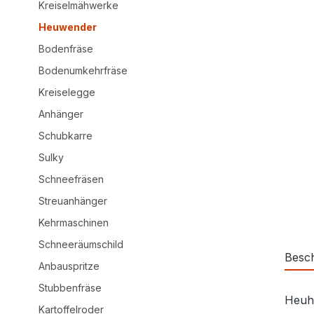
Kreiselmähwerke
Heuwender
Bodenfräse
Bodenumkehrfräse
Kreiselegge
Anhänger
Schubkarre
Sulky
Schneefräsen
Streuanhänger
Kehrmaschinen
Schneeräumschild
Besc
Anbauspritze
Stubbenfräse
Heuha
Kartoffelroder