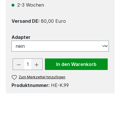
2-3 Wochen
Versand DE:
80,00 Euro
auswählen
Adapter
Produkt Anzahl: Gib den gewünscht
In den Warenkorb
Zum Merkzettel hinzufügen
Produktnummer:
HE-K.99