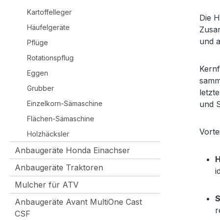
Kartoffelleger
Die H
Häufelgeräte
Zusam
und a
Pflüge
Rotationspflug
Kernf
Eggen
samme
Grubber
letzt
Einzelkorn-Sämaschine
und S
Flächen-Sämaschine
Vorte
Holzhäcksler
Anbaugeräte Honda Einachser
H
Anbaugeräte Traktoren
i
Mulcher für ATV
S
Anbaugeräte Avant MultiOne Cast
r
CSF